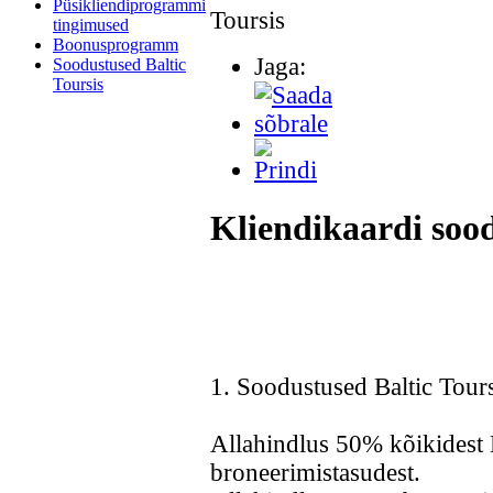
Püsikliendiprogrammi
tingimused
Boonusprogramm
Jaga:
Soodustused Baltic
Toursis
Kliendikaardi sood
1. Soodustused Baltic Tour
Allahindlus 50% kõikidest B
broneerimistasudest.