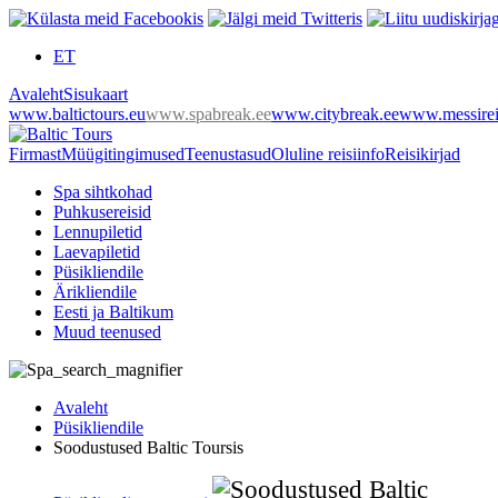
ET
Avaleht
Sisukaart
www.baltictours.eu
www.spabreak.ee
www.citybreak.ee
www.messirei
Firmast
Müügitingimused
Teenustasud
Oluline reisiinfo
Reisikirjad
Spa sihtkohad
Puhkusereisid
Lennupiletid
Laevapiletid
Püsikliendile
Ärikliendile
Eesti ja Baltikum
Muud teenused
Avaleht
Püsikliendile
Soodustused Baltic Toursis