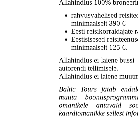
Allahindlus 100% broneeri
rahvusvahelised reisi
minimaalselt 390 €
Eesti reisikorraldajate 
Eestisisesed reisiteen
minimaalselt 125 €.
Allahindlus ei laiene bussi-
autorendi tellimisele.
Allahindlus ei laiene muutm
Baltic Tours jätab endale
muuta boonusprogrammi 
omanikele antavaid so
kaardiomanikke sellest inf